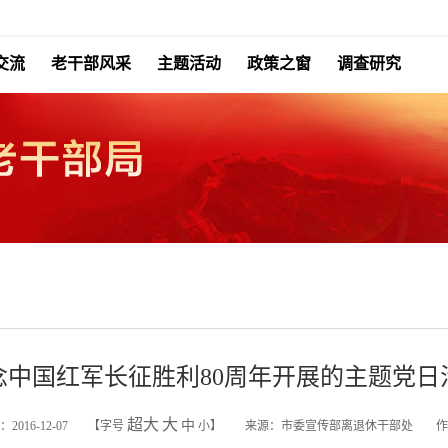
交流
老干部风采
主题活动
政策之窗
调查研究
念中国红军长征胜利80周年开展的主题党日
超大
大
中
2016-12-07
【字号
小
】
来源：市委宣传部离退休干部处
作